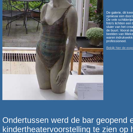
De galerie, dit kee
opnieuw een door
De vele schilderij
foto’s lichtten een 
sluier van het creat
de buurt. Vooral d
beelden van Miek
waren indrukwek
professioneel.
Bekijk hier de expo
Ondertussen werd de bar geopend e
kindertheatervoorstelling te zien op