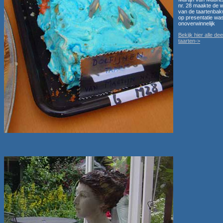
nr. 28 maakte de w
van de taartenbakw
op presentatie was
onoverwinnelijk
Bekijk hier alle d
taarten->