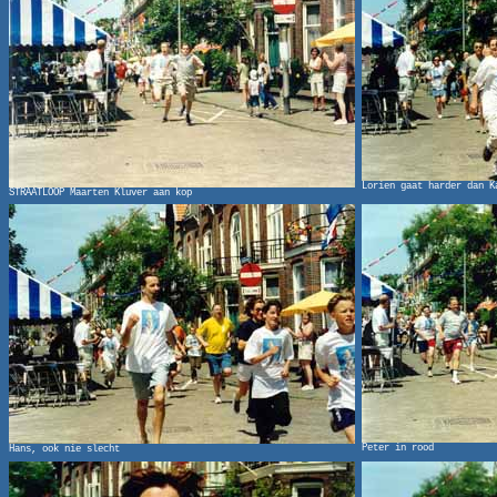
Lorien gaat harder dan K
STRAATLOOP Maarten Kluver aan kop
Peter in rood
Hans, ook nie slecht