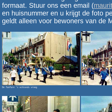
formaat. Stuur ons een email (
mauri
en huisnummer en u krijgt de foto pe
geldt alleen voor bewoners van de M
De fanfare 's ochtends vroeg