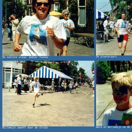
De ploeteraars
De snelste vrouw: dokter Yvonne
Ward en Willemijn na de 
Willemijn zweeft door de straat