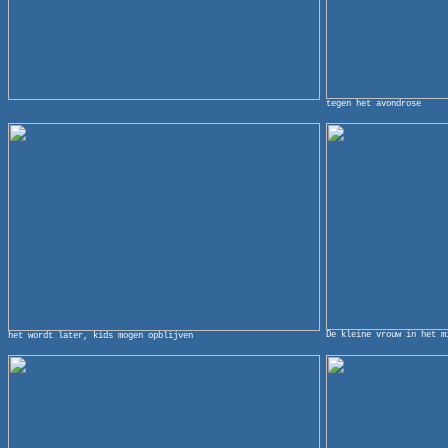
tegen het avondrose
De kleine vrouw in het m
het wordt later, kids mogen opblijven