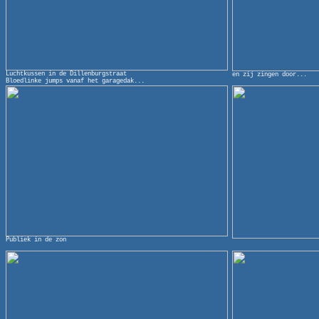
Luchtkussen in de Dillenburgstraat
en zij zingen door...
Bloedlinke jumps vanaf het garagedak...
Publiek in de zon