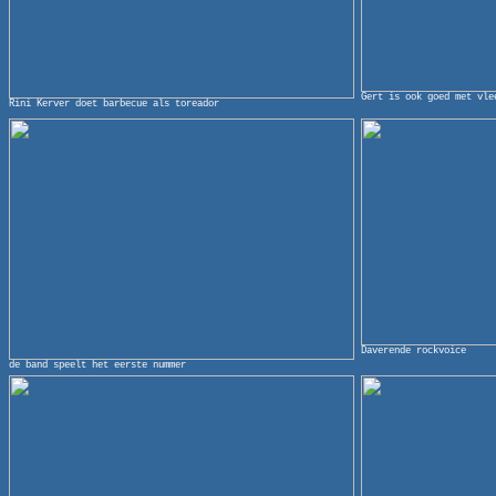
Gert is ook goed met vle
Rini Kerver doet barbecue als toreador
Daverende rockvoice
de band speelt het eerste nummer