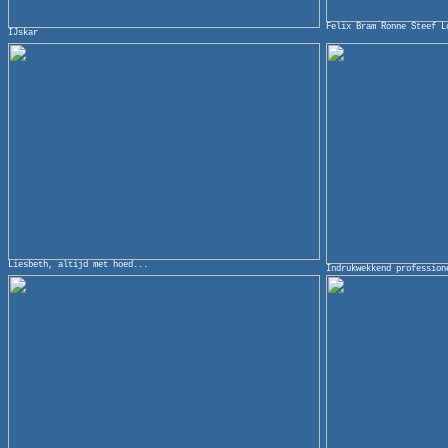
Felix Bram Ronne Steef L
IJskar
Liesbeth, altijd met hoed...
Indrukwekkend profession