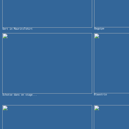
Bagpipe
Gert in MauritsTshirt
Blaastrio
Schotse dans on stage...