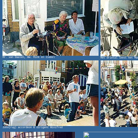
Hr. van Daalen, mw. Rink en Isabel
Het drietal leest het Ma
John(rug) accordeon & dirigent Winifred