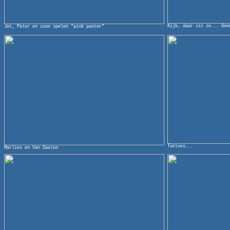
Kijk, daar zit ze... Gee
Jet, Peter en zoon spelen "pink panter"
Tattoes...
Marlies en Van Daalen