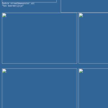
Oudste straatbewoonster uit
"het boerderijtje"