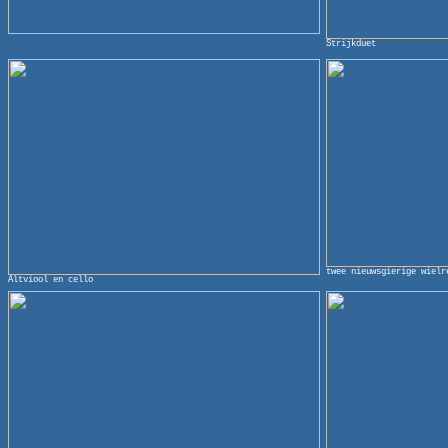
Strijkduet
twee nieuwsgierige wielr
Altviool en cello