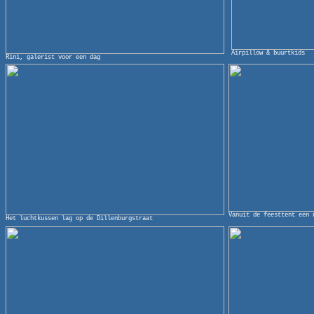
Airpillow & buurtkids
Rini, galerist voor een dag
Vanuit de feesttent een 
Het luchtkussen lag op de Dillenburgstraat